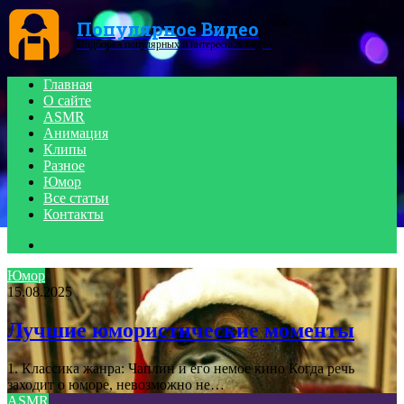
Menu
Популярное Видео
Подборка популярных и интересных видео
Главная
О сайте
ASMR
Анимация
Клипы
Разное
Юмор
Все статьи
Контакты
Search
for
Юмор
15.08.2025
Лучшие юмористические моменты
1. Классика жанра: Чаплин и его немое кино Когда речь
заходит о юморе, невозможно не…
ASMR