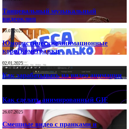
Танцевальный музыкальный
видеоклип
10.07.2025
Юмористические анимационные
короткометражки
02.01.2025
Как зарабатывать на видео анимации
16.03.2025
Как сделать анимированный GIF
26.07.2025
Смешные видео с пранками и