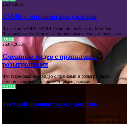
23.10.2025
ASMR с мягкими предметами
Что такое ASMR? ASMR (Autonomous Sensory Meridian
Response) — это феномен, при котором человек испытывает…
Юмор
26.07.2025
Смешные видео с пранками и
розыгрышами
Что такое смешные видео с пранками и розыгрышами?
Смешные видео с пранками и розыгрышами —…
ASMR
13.09.2025
Расслабляющие звуки для сна
Звуки природы Один из самых популярных и эффективных
способов расслабиться перед сном — это прослушивание…