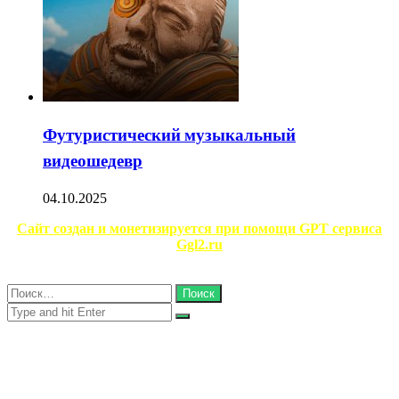
Футуристический музыкальный
видеошедевр
04.10.2025
Сайт создан и монетизируется при помощи GPT сервиса
Ggl2.ru
Close
Найти:
Close
Search
for