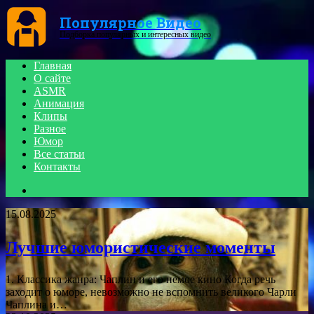
Menu
Популярное Видео
Подборка популярных и интересных видео
Главная
О сайте
ASMR
Анимация
Клипы
Разное
Юмор
Все статьи
Контакты
Search
for
15.08.2025
Лучшие юмористические моменты
1. Классика жанра: Чаплин и его немое кино Когда речь
заходит о юморе, невозможно не вспомнить великого Чарли
Чаплина и…