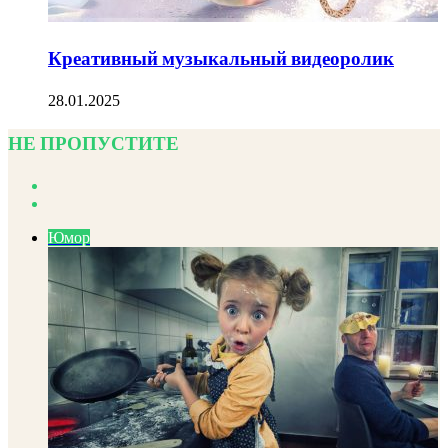
Креативный музыкальный видеоролик
28.01.2025
НЕ ПРОПУСТИТЕ
Previous
page
Next
page
Юмор