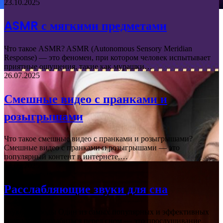
23.10.2025
ASMR с мягкими предметами
Что такое ASMR? ASMR (Autonomous Sensory Meridian
Response) — это феномен, при котором человек испытывает
приятные ощущения, такие как мурашки…
26.07.2025
Смешные видео с пранками и
розыгрышами
Что такое смешные видео с пранками и розыгрышами?
Смешные видео с пранками и розыгрышами — это
популярный контент в интернете,…
13.09.2025
Расслабляющие звуки для сна
Звуки природы Один из самых популярных и эффективных
способов расслабиться перед сном — это прослушивание