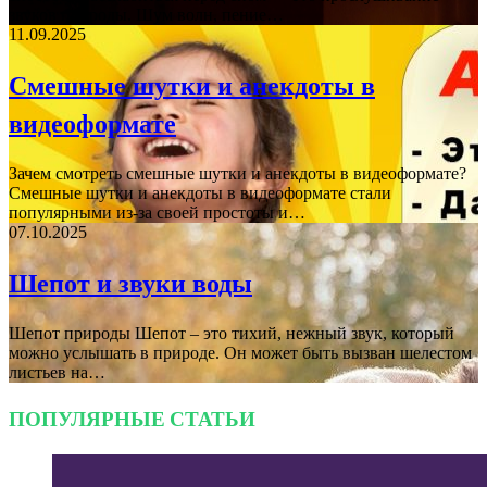
звуков природы. Шум волн, пение…
11.09.2025
Смешные шутки и анекдоты в
видеоформате
Зачем смотреть смешные шутки и анекдоты в видеоформате?
Смешные шутки и анекдоты в видеоформате стали
популярными из-за своей простоты и…
07.10.2025
Шепот и звуки воды
Шепот природы Шепот – это тихий, нежный звук, который
можно услышать в природе. Он может быть вызван шелестом
листьев на…
ПОПУЛЯРНЫЕ СТАТЬИ