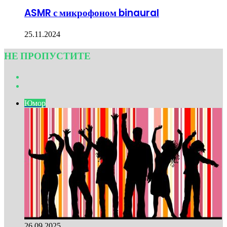
ASMR с микрофоном binaural
25.11.2024
НЕ ПРОПУСТИТЕ
Previous
page
Next
page
Юмор
26.09.2025