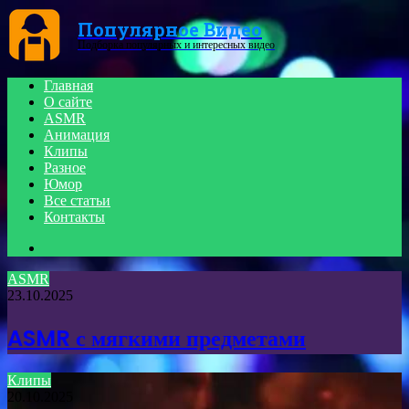
Menu
Популярное Видео
Подборка популярных и интересных видео
Главная
О сайте
ASMR
Анимация
Клипы
Разное
Юмор
Все статьи
Контакты
Search
for
ASMR
23.10.2025
ASMR с мягкими предметами
Клипы
20.10.2025