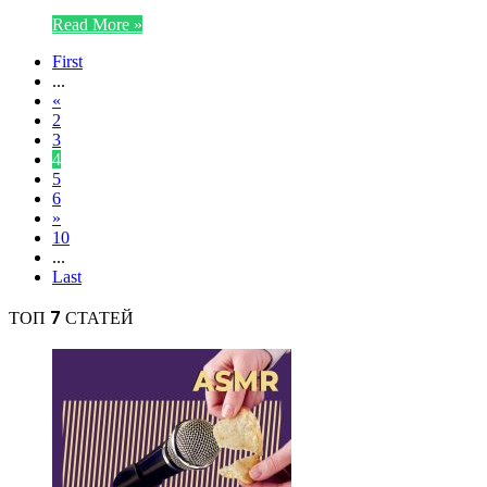
Read More »
First
...
«
2
3
4
5
6
»
10
...
Last
ТОП 7 СТАТЕЙ